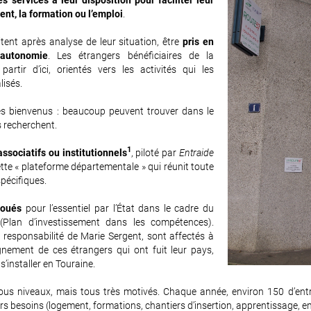
s services à leur disposition pour faciliter leur
ent, la formation ou l’emploi
.
aitent après analyse de leur situation, être
pris en
’autonomie
. Les étrangers bénéficiaires de la
partir d’ici, orientés vers les activités qui les
lisés.
s bienvenus : beaucoup peuvent trouver dans le
s recherchent.
1
ssociatifs ou institutionnels
, piloté par
Entraide
ette « plateforme départementale » qui réunit toute
spécifiques.
loués
pour l’essentiel par l’État dans le cadre du
Plan d’investissement dans les compétences).
a responsabilité de Marie Sergent, sont affectés à
pagnement de ces étrangers qui ont fuit leur pays,
 s’installer en Touraine.
ous niveaux, mais tous très motivés. Chaque année, environ 150 d’ent
rs besoins (logement, formations, chantiers d’insertion, apprentissage, e