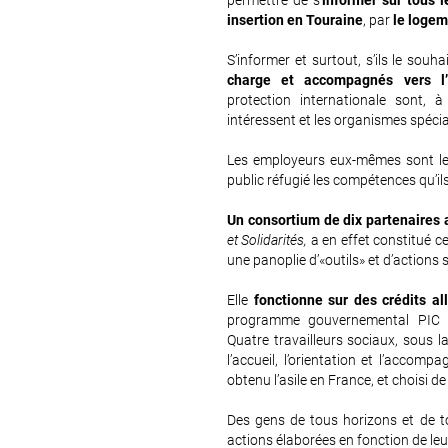
permettre de s’
informer sur tous le
insertion en Touraine
, par
le logem
S’informer et surtout, s’ils le souh
charge et accompagnés vers l
protection internationale sont, à 
intéressent et les organismes spécia
Les employeurs eux-mêmes sont le
public réfugié les compétences qu’il
Un consortium de dix partenaires a
et Solidarités,
a en effet constitué c
une panoplie d’«outils» et d’actions 
Elle
fonctionne sur des crédits al
programme gouvernemental PIC (
Quatre travailleurs sociaux, sous l
l’accueil, l’orientation et l’accom
obtenu l’asile en France, et choisi de
Des gens de tous horizons et de t
actions élaborées en fonction de leu