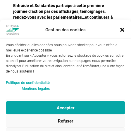
Entraide et Solidarités participe à cette première
journée d’action par des affichages, témoignages,
rendez-vous avec les parlementaires…et continuera à
porter ce plaidoyer lors d’un repas solidaire le 19
octobre à Tours.
Gestion des cookies
Vous décidez quelles données nous pouvons stocker pour vous offrir la
meilleure expérience possible.
En cliquant sur « Accepter », vous autorisez le stockage de cookies sur votre
appareil pour améliorer votre navigation sur nos pages, nous permettre
d'analyser l’utilisation du site et ainsi contribuer à l'améliorer, une autre façon
de nous soutenir !
Index de l’égalité professionnelle entre les hommes et les
Politique de confidentialité
femmes : 94
Mentions légales
Accepter
RGPD-Confidentialité
|
Entraide et Solidarités
Refuser
Mentions légales |
46, avenue Gustave Eiffel
ENTRAIDE ET
37100 Tours