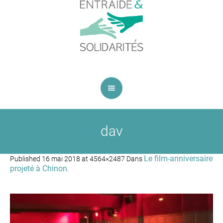
dav
Le film-anniversaire
Published
16 mai 2018
at 4564×2487 Dans
projeté à Chinon
.