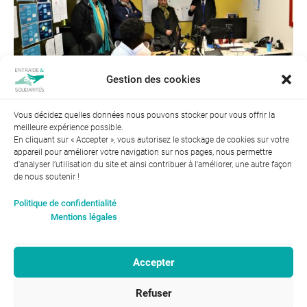
Gestion des cookies
Vous décidez quelles données nous pouvons stocker pour vous offrir la
meilleure expérience possible.
← Précédent
En cliquant sur « Accepter », vous autorisez le stockage de cookies sur votre
appareil pour améliorer votre navigation sur nos pages, nous permettre
d'analyser l’utilisation du site et ainsi contribuer à l'améliorer, une autre façon
de nous soutenir !
Index de l’égalité professionnelle entre les hommes et les
Politique de confidentialité
femmes : 94
Mentions légales
Accepter
RGPD-Confidentialité
|
Entraide et Solidarités
Refuser
Mentions légales |
46, avenue Gustave Eiffel