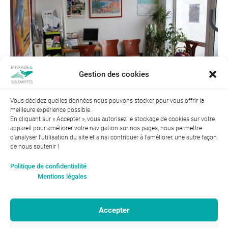
Gestion des cookies
Vous décidez quelles données nous pouvons stocker pour vous offrir la
meilleure expérience possible.
← Précédent
En cliquant sur « Accepter », vous autorisez le stockage de cookies sur votre
appareil pour améliorer votre navigation sur nos pages, nous permettre
d'analyser l’utilisation du site et ainsi contribuer à l'améliorer, une autre façon
de nous soutenir !
Index de l’égalité professionnelle entre les hommes et les
Politique de confidentialité
femmes : 94
Mentions légales
Accepter
RGPD-Confidentialité
|
Entraide et Solidarités