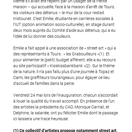
Même s’il avait été repeint par un usager de la Petite
maison – qui accueille, face à la maison d’arrêt de Tours,
les visiteurs des détenus – le mur de la cour restait
tristounet. C’est Emilie, étudiante en carrières sociales à
l’IUT (option animation socio-culturelle), en stage durant
deux mois auprès du Comité d’aide aux détenus, qui a eu
l’idée de lui donner des couleurs.
Emilie a fait appel à une association de « street art » qui a
des représentants à Tours : « les Grabouilleurs »(1). Et
pour alimenter le (petit) budget afférent, elle a eu recours
au site participatif « Kisskissbankbank »(2). Sur le thème
de la nature, il n’a pas fallu plus d’une journée à Topaz et
Cami, les graffiteurs tourangeaux, pour égayer ce lieu
d’accueil de familles dans la peine.
Vendredi 24 mai lors de l’inauguration, chacun s’accordait
à louer la qualité du travail accompli. En présence de l’un
des artistes la présidente du CAD, Monique Carriat, et
Delphine, la salariée, ont pu féliciter Emilie dont le passage
ici laissera une trace heureuse.
(1) Ce collectif d’artistes propose notamment street art,