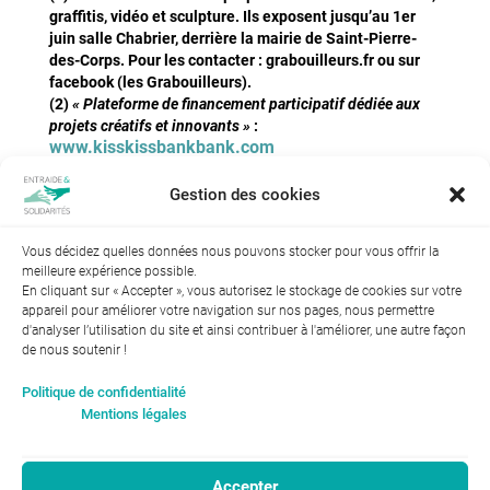
graffitis, vidéo et sculpture. Ils exposent jusqu’au 1er
juin salle Chabrier, derrière la mairie de Saint-Pierre-
des-Corps. Pour les contacter : grabouilleurs.fr ou sur
facebook (les Grabouilleurs).
(2)
« Plateforme de financement participatif dédiée aux
projets créatifs et innovants »
:
www.kisskissbankbank.com
Gestion des cookies
Vous décidez quelles données nous pouvons stocker pour vous offrir la
meilleure expérience possible.
En cliquant sur « Accepter », vous autorisez le stockage de cookies sur votre
appareil pour améliorer votre navigation sur nos pages, nous permettre
d'analyser l’utilisation du site et ainsi contribuer à l'améliorer, une autre façon
de nous soutenir !
Index de l’égalité professionnelle entre les hommes et les
Politique de confidentialité
femmes : 94
Mentions légales
Accepter