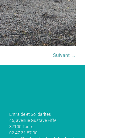
Suivant →
Entraide et Solidarités
46, avenue Gustave Eiffel
37100 Tours
02 47 31 87 00