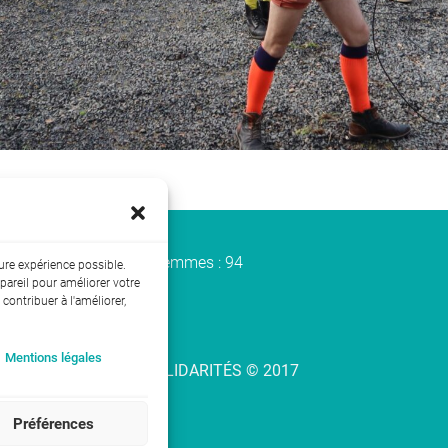
entre les hommes et les femmes : 94
ure expérience possible.
pareil pour améliorer votre
 contribuer à l'améliorer,
Mentions légales
gales | ENTRAIDE ET SOLIDARITÉS © 2017
Préférences