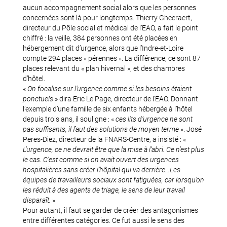
aucun accompagnement social alors que les personnes
concernées sont là pour longtemps. Thierry Gheeraert,
directeur du Pôle social et médical de l’EAO, a fait le point
chiffré : la veille, 384 personnes ont été placées en
hébergement dit d’urgence, alors que l’Indre-et-Loire
compte 294 places « pérennes ». La différence, ce sont 87
places relevant du « plan hivernal », et des chambres
d’hôtel.
«
On focalise sur l’urgence comme si les besoins étaient
ponctuels
» dira Eric Le Page, directeur de l’EAO. Donnant
l’exemple d’une famille de six enfants hébergée à l’hôtel
depuis trois ans, il souligne : «
ces lits d’urgence ne sont
pas suffisants, il faut des solutions de moyen terme
». José
Peres-Diez, directeur de la FNARS-Centre, a insisté : «
L’urgence, ce ne devrait être que la mise à l’abri. Ce n’est plus
le cas. C’est comme si on avait ouvert des urgences
hospitalières sans créer l’hôpital qui va derrière…Les
équipes de travailleurs sociaux sont fatiguées, car lorsqu’on
les réduit à des agents de triage, le sens de leur travail
disparaît.
»
Pour autant, il faut se garder de créer des antagonismes
entre différentes catégories. Ce fut aussi le sens des