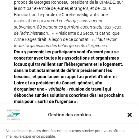
propos de Georges Rondeau, président de la CIMADE, sur
le sort par exemple de jeunes étrangers, et de Louis
Barraud, porte-parole de Chrétiens-Migrants, une
association qui «
prend en charge, sans aucune
subvention, 80 personnes qui n’ont aucun statut aux yeux
de l’administration…
». Présidente du Secours catholique,
Anne Fages tirait la leçon de ce constat : «
Il faut revoir
toute l’organisation des hébergements d’urgence
».
Pour y parvenir, les participants sont d’accord pour se
concerter avec toutes les associations et organismes
locaux qui travaillent sur l’hébergement et le logement,
dans le but notamment de définir précisément les
besoins ; et pour lancer un appel au préfet d’Indre-et-
Loire et au président du Conseil général, afin
d’organiser une «
véritable
» réunion de travail qui
débouche sur des solutions concrètes dès les prochains
mois pour « sortir de l’urgence » .
C’est aussi, au niveau national, l’objectif des « Assises
pour l’accès au logement des sans-abri » que la FNARS
Gestion des cookies
organise le 15 janvier à Paris.
Vous décidez quelles données nous pouvons stocker pour vous offrir la
meilleure expérience possible.