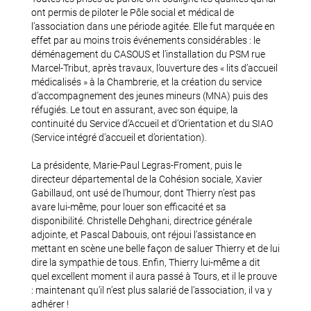
ont permis de piloter le Pôle social et médical de
l’association dans une période agitée. Elle fut marquée en
effet par au moins trois événements considérables : le
déménagement du CASOUS et l’installation du PSM rue
Marcel-Tribut, après travaux, l’ouverture des « lits d’accueil
médicalisés » à la Chambrerie, et la création du service
d’accompagnement des jeunes mineurs (MNA) puis des
réfugiés. Le tout en assurant, avec son équipe, la
continuité du Service d’Accueil et d’Orientation et du SIAO
(Service intégré d’accueil et d’orientation).
La présidente, Marie-Paul Legras-Froment, puis le
directeur départemental de la Cohésion sociale, Xavier
Gabillaud, ont usé de l’humour, dont Thierry n’est pas
avare lui-même, pour louer son efficacité et sa
disponibilité. Christelle Dehghani, directrice générale
adjointe, et Pascal Dabouis, ont réjoui l’assistance en
mettant en scène une belle façon de saluer Thierry et de lui
dire la sympathie de tous. Enfin, Thierry lui-même a dit
quel excellent moment il aura passé à Tours, et il le prouve
: maintenant qu’il n’est plus salarié de l’association, il va y
adhérer !