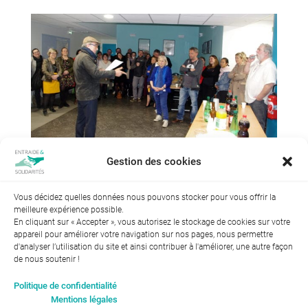
Gestion des cookies
Vous décidez quelles données nous pouvons stocker pour vous offrir la
meilleure expérience possible.
En cliquant sur « Accepter », vous autorisez le stockage de cookies sur votre
appareil pour améliorer votre navigation sur nos pages, nous permettre
d'analyser l’utilisation du site et ainsi contribuer à l'améliorer, une autre façon
de nous soutenir !
Index de l’égalité professionnelle entre les hommes et les
Politique de confidentialité
femmes : 94
Mentions légales