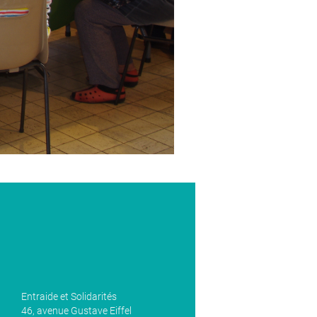
Entraide et Solidarités
46, avenue Gustave Eiffel