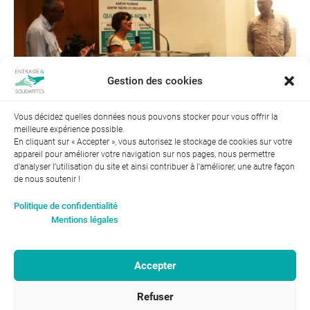
Gestion des cookies
Vous décidez quelles données nous pouvons stocker pour vous offrir la
meilleure expérience possible.
Suivant →
En cliquant sur « Accepter », vous autorisez le stockage de cookies sur votre
appareil pour améliorer votre navigation sur nos pages, nous permettre
d'analyser l’utilisation du site et ainsi contribuer à l'améliorer, une autre façon
de nous soutenir !
Index de l’égalité professionnelle entre les hommes et les
Politique de confidentialité
femmes : 94
Mentions légales
Accepter
RGPD-Confidentialité
|
Entraide et Solidarités
Refuser
Mentions légales |
46, avenue Gustave Eiffel