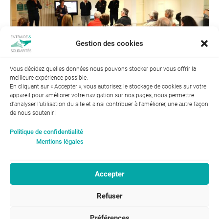
Gestion des cookies
Vous décidez quelles données nous pouvons stocker pour vous offrir la
meilleure expérience possible.
En cliquant sur « Accepter », vous autorisez le stockage de cookies sur votre
appareil pour améliorer votre navigation sur nos pages, nous permettre
d'analyser l’utilisation du site et ainsi contribuer à l'améliorer, une autre façon
de nous soutenir !
Index de l’égalité professionnelle entre les hommes et les
Politique de confidentialité
femmes : 94
Mentions légales
Accepter
RGPD-Confidentialité
|
Entraide et Solidarités
Refuser
Mentions légales |
46, avenue Gustave Eiffel
ENTRAIDE ET
37100 Tours
SOLIDARITÉS © 2017
02 47 31 87 00
Préférences