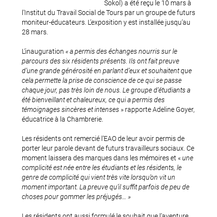
Sokol) a été reçu le 10 mars à
l’Institut du Travail Social de Tours par un groupe de futurs
moniteur-éducateurs. L’exposition y est installée jusqu’au
28 mars.
L’inauguration
« a permis des échanges nourris sur le
parcours des six résidents présents. Ils ont fait preuve
d’une grande générosité en parlant d’eux et souhaitent que
cela permette la prise de conscience de ce qui se passe
chaque jour, pas très loin de nous. Le groupe d’étudiants a
été bienveillant et chaleureux, ce qui a permis des
témoignages sincères et intenses
» rapporte Adeline Goyer,
éducatrice à la Chambrerie.
Les résidents ont remercié l’EAO de leur avoir permis de
porter leur parole devant de futurs travailleurs sociaux. Ce
moment laissera des marques dans les mémoires et «
une
complicité est née entre les étudiants et les résidents, le
genre de complicité qui vient très vite lorsqu’on vit un
moment important. La preuve qu’il suffit parfois de peu de
choses pour gommer les préjugés… »
Les résidents ont aussi formulé le souhait que l’aventure