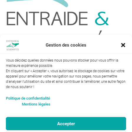
Gestion des cookies
Vous décidez quelles données nous pouvons stocker pour vous offrir la
meilleure expérience possible.
En cliquant sur « Accepter », vous autorisez le stockage de cookies sur votre
appareil pour améliorer votre navigation sur nos pages, nous permettre
d'analyser l’utilisation du site et ainsi contribuer à l'améliorer, une autre façon
de nous soutenir !
Index de l’égalité professionnelle entre les hommes et les
Politique de confidentialité
femmes : 94
Mentions légales
Accepter
RGPD-Confidentialité
|
Entraide et Solidarités