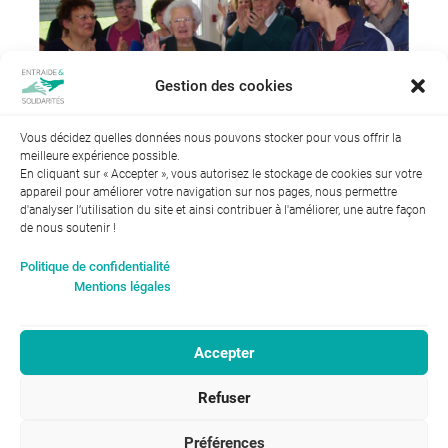
Gestion des cookies
Vous décidez quelles données nous pouvons stocker pour vous offrir la
meilleure expérience possible.
← Précédent
Suivant →
En cliquant sur « Accepter », vous autorisez le stockage de cookies sur votre
appareil pour améliorer votre navigation sur nos pages, nous permettre
d'analyser l’utilisation du site et ainsi contribuer à l'améliorer, une autre façon
de nous soutenir !
Index de l’égalité professionnelle entre les hommes et les
Politique de confidentialité
femmes : 94
Mentions légales
Accepter
RGPD-Confidentialité
|
Entraide et Solidarités
Refuser
Mentions légales |
46, avenue Gustave Eiffel
ENTRAIDE ET
37100 Tours
SOLIDARITÉS © 2017
02 47 31 87 00
Préférences