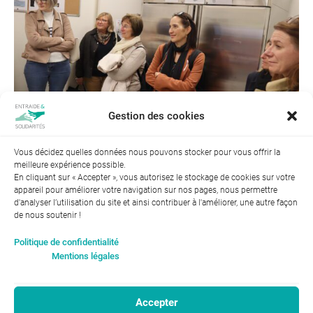
Gestion des cookies
Vous décidez quelles données nous pouvons stocker pour vous offrir la
meilleure expérience possible.
← Précédent
Suivant →
En cliquant sur « Accepter », vous autorisez le stockage de cookies sur votre
appareil pour améliorer votre navigation sur nos pages, nous permettre
d'analyser l’utilisation du site et ainsi contribuer à l'améliorer, une autre façon
de nous soutenir !
Index de l’égalité professionnelle entre les hommes et les
Politique de confidentialité
femmes : 94
Mentions légales
Accepter