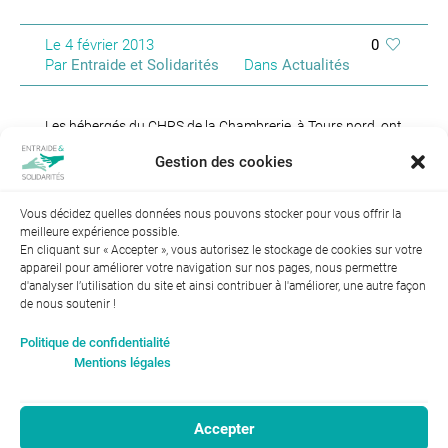
Le
4 février 2013
0
Par
Entraide et Solidarités
Dans
Actualités
Les hébergés du CHRS de la Chambrerie, à Tours nord, ont
été témoins d’une animation très inhabituelle le 24
Gestion des cookies
janvier...
Continue reading
Vous décidez quelles données nous pouvons stocker pour vous offrir la
meilleure expérience possible.
En cliquant sur « Accepter », vous autorisez le stockage de cookies sur votre
appareil pour améliorer votre navigation sur nos pages, nous permettre
d'analyser l’utilisation du site et ainsi contribuer à l'améliorer, une autre façon
de nous soutenir !
1
59
60
62
63
64
…
61
Politique de confidentialité
Mentions légales
Accepter